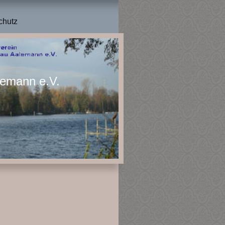
chutz
lemann e.V.