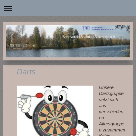
Sportverein Spandau Aalemann e.V.
Darts
Unsere
Dartsgruppe
setzt sich
aus
verschieden
en
Altersgruppe
n zusammen
Keine